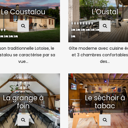
Le Coustalou
L'Oustal
on traditionnelle Lotoise, le
Gîte moderne avec cuisine é
talou se caractérise par sa
et 3 chambres confortables
vue...
des...
La grange à
Le séchoir à
foin
tabac