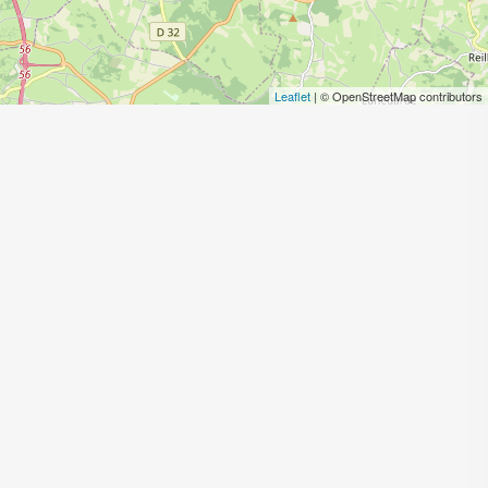
Leaflet
| © OpenStreetMap contributors