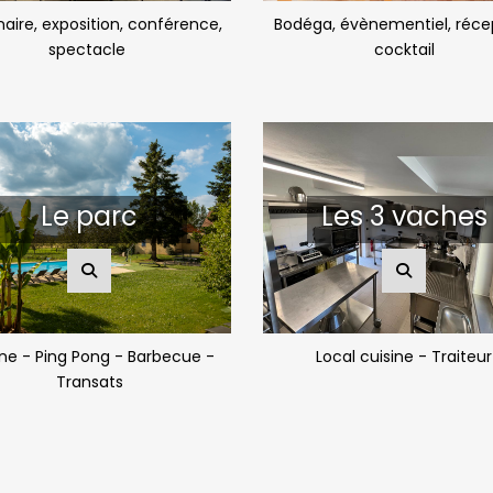
aire, exposition, conférence,
Bodéga, évènementiel, réce
spectacle
cocktail
Le parc
Les 3 vaches
ine - Ping Pong - Barbecue -
Local cuisine - Traiteur
Transats