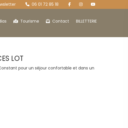
sletter
06 01 72 85 18
ias
Tourisme
Contact
BILLETTERIE
CES LOT
Le séchoir à tabac
 Constant pour un séjour confortable et dans un