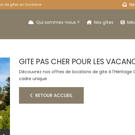
New
on de gîtes en Occitanie
Qui sommes-nous ?
Nos gîtes
Méd
GITE PAS CHER POUR LES VACAN
fuge
Le Coustalou
Découvrez nos offres de locations de gite à l'Héritage
cadre unique
RETOUR ACCUEIL