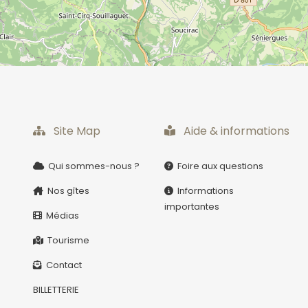
Quelques-un au hazard...
Site Map
Aide & informations
Qui sommes-nous ?
Foire aux questions
ant !
Nos gîtes
Informations
importantes
Médias
Tourisme
 des
ie,
Contact
re,
BILLETTERIE