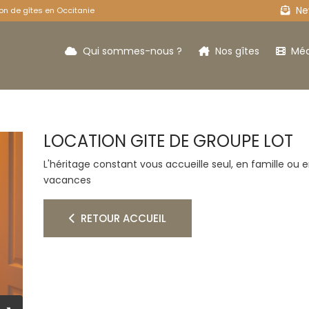
New
on de gîtes en Occitanie
Qui sommes-nous ?
Nos gîtes
Méd
LOCATION GITE DE GROUPE LOT
Le Loft
Le
L'héritage constant vous accueille seul, en famille ou
vacances
RETOUR ACCUEIL