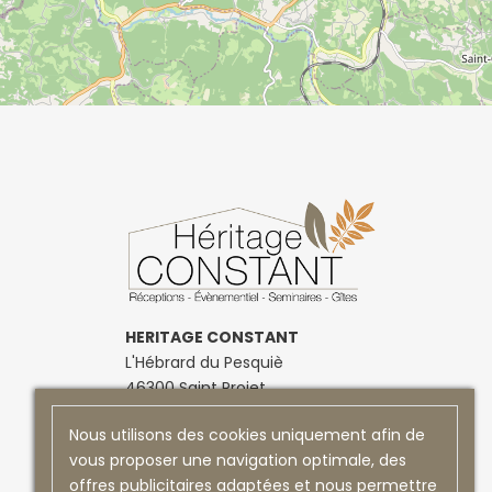
heritage constant contact
retrouvez nos elements de contact sur le site
heritage constant mais egalement sur notre pag
Facebook
HERITAGE CONSTANT
L'Hébrard du Pesquiè
46300
Saint Projet
06 01 72 85 18
Nous utilisons des cookies uniquement afin de
vous proposer une navigation optimale, des
offres publicitaires adaptées et nous permettre