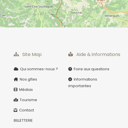
Quelques-un au hazard...
Site Map
Aide & informations
Qui sommes-nous ?
Foire aux questions
e
Nos gîtes
Informations
importantes
Médias
Tourisme
Contact
BILLETTERIE