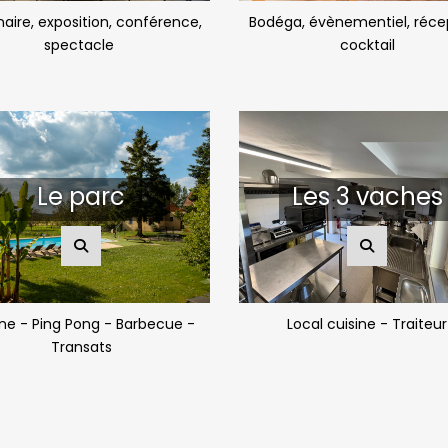
aire, exposition, conférence,
Bodéga, évènementiel, réce
spectacle
cocktail
Le parc
Les 3 vaches
ine - Ping Pong - Barbecue -
Local cuisine - Traiteur
Transats