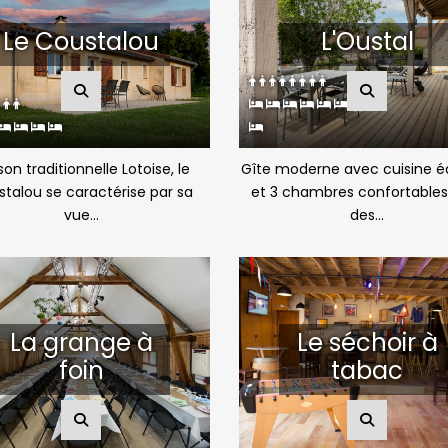
Le Coustalou
L'Oustal
on traditionnelle Lotoise, le
Gîte moderne avec cuisine é
talou se caractérise par sa
et 3 chambres confortables
vue...
des...
La grange à
Le séchoir à
foin
tabac