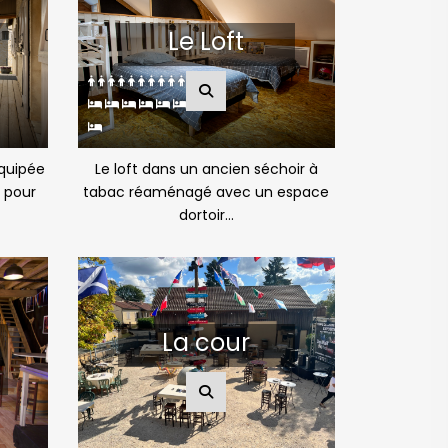
Le Loft
quipée
Le loft dans un ancien séchoir à
 pour
tabac réaménagé avec un espace
dortoir...
La cour