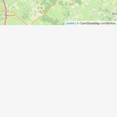
Leaflet
| © OpenStreetMap contributors