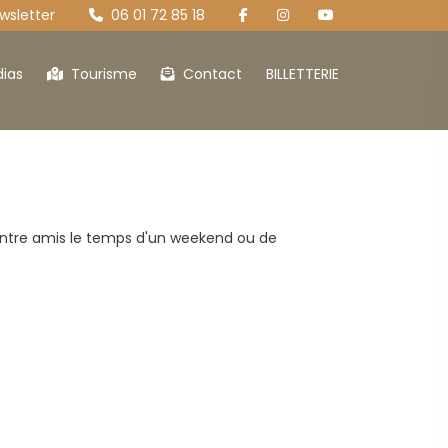
sletter
06 01 72 85 18
ias
Tourisme
Contact
BILLETTERIE
 Coustalou
Le Loft
 entre amis le temps d'un weekend ou de