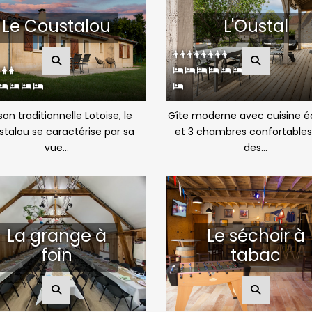
Le Coustalou
L'Oustal
on traditionnelle Lotoise, le
Gîte moderne avec cuisine é
talou se caractérise par sa
et 3 chambres confortables
vue...
des...
La grange à
Le séchoir à
foin
tabac