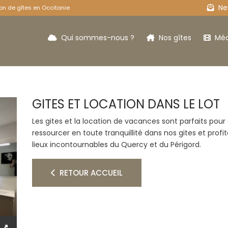
New
on de gîtes en Occitanie
Qui sommes-nous ?
Nos gîtes
Méd
GITES ET LOCATION DANS LE LOT
Les 3 vaches
Le
Les gites et la location de vacances sont parfaits pou
ressourcer en toute tranquillité dans nos gites et profit
lieux incontournables du Quercy et du Périgord.
RETOUR ACCUEIL