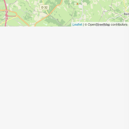
Leaflet
| © OpenStreetMap contributors