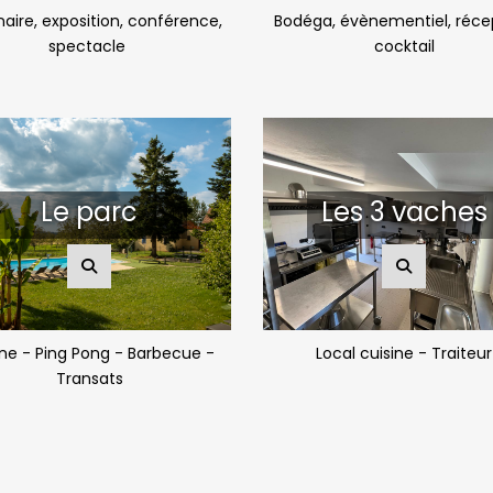
aire, exposition, conférence,
Bodéga, évènementiel, réce
spectacle
cocktail
Le parc
Les 3 vaches
ine - Ping Pong - Barbecue -
Local cuisine - Traiteur
Transats