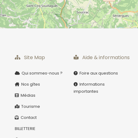
Quelques-un au hazard...
Site Map
Aide & informations
Qui sommes-nous ?
Foire aux questions
 les
et la
Nos gîtes
Informations
ables
importantes
Médias
Tourisme
ojet
Contact
BILLETTERIE