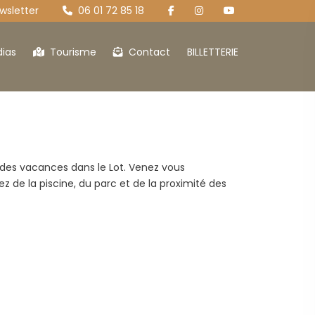
sletter
06 01 72 85 18
ias
Tourisme
Contact
BILLETTERIE
 parc
Le Canto
r des vacances dans le Lot. Venez vous
ez de la piscine, du parc et de la proximité des